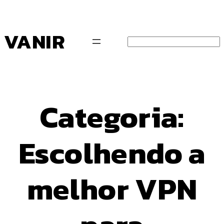
Pular
para
o
VANIR
conteúdo
Search
Categoria:
Escolhendo a
melhor VPN