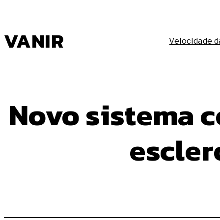
Pular
para
o
VANIR
conteúdo
Velocidade d
Novo sistema c
escler