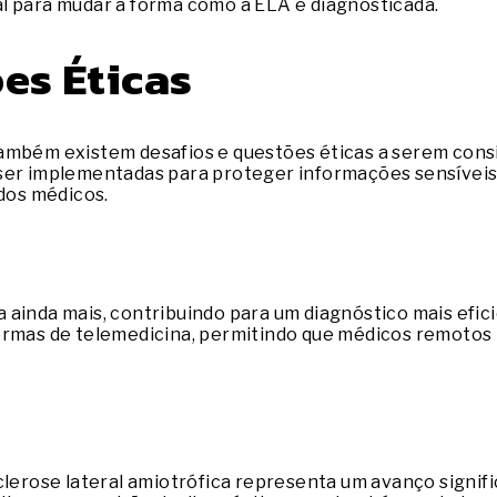
l para mudar a forma como a ELA é diagnosticada.
es Éticas
ambém existem desafios e questões éticas a serem cons
ser implementadas para proteger informações sensíveis.
 dos médicos.
ua ainda mais, contribuindo para um diagnóstico mais efic
ormas de telemedicina, permitindo que médicos remotos r
sclerose lateral amiotrófica representa um avanço signi