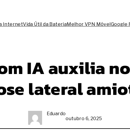
a Internet
Vida Útil da Bateria
Melhor VPN Móvel
Google 
om IA auxilia no
ose lateral amio
Eduardo
outubro 6, 2025